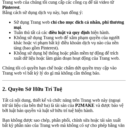
Trang web của chúng tôi cung cấp các công cụ để tải video từ
Pinterest
.
Bằng cách sử dụng dịch vụ này, bạn đồng ý:
Sử dụng Trang web
chỉ cho mục đích cá nhân, phi thương
mại
.
Tuân thủ tất cả các
điều luật và quy định
hiện hành.
Không sử dụng Trang web để xâm phạm quyền của người
khác hoặc vi phạm bất kỳ điều khoản dịch vụ nào của nền
tảng (bao gồm Pinterest).
Không sử dụng hệ thống hoặc phần mềm tự động để trích
xuất dữ liệu hoặc làm gián đoạn hoạt động của Trang web.
Chúng tôi có quyền hạn chế hoặc chấm dứt quyền truy cập vào
Trang web vì bất kỳ lý do gì mà không cần thông báo.
2. Quyền Sở Hữu Trí Tuệ
Tất cả nội dung, thiết kế và chức năng trên Trang web này (ngoại
trừ tài liệu của bên thứ ba) là tài sản của
P2MAKE
và được bảo vệ
bởi luật bản quyền và luật sở hữu trí tuệ hiện hành.
Bạn không được sao chép, phân phối, chỉnh sửa hoặc tái sản xuất
bất kỳ phần nào của Trang web mà không có sự cho phép bằng văn